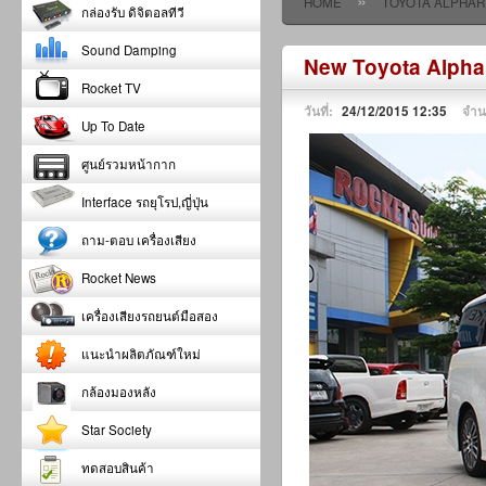
»
HOME
TOYOTA ALPHAR
กล่องรับ ดิจิตอลทีวี
Sound Damping
New Toyota Alpha
Rocket TV
วันที่:
24/12/2015 12:35
จำน
Up To Date
ศูนย์รวมหน้ากาก
Interface รถยุโรป,ญี่ปุ่น
ถาม-ตอบ เครื่องเสียง
Rocket News
เครื่องเสียงรถยนต์มือสอง
แนะนำผลิตภัณฑ์ใหม่
กล้องมองหลัง
Star Society
ทดสอบสินค้า