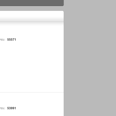
าชม:
55571
าชม:
53991