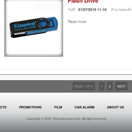
Flash Drive
วันที่:
31/07/2010 11:16
จำนวนคนเข้
Read more
PAGE 1 OF 2
1
2
NEXT
CTS
PROMOTIONS
FILM
CAR ALARM
ABOUT US
Copyright © 2010. Rocketsound.co.th. All right reserved