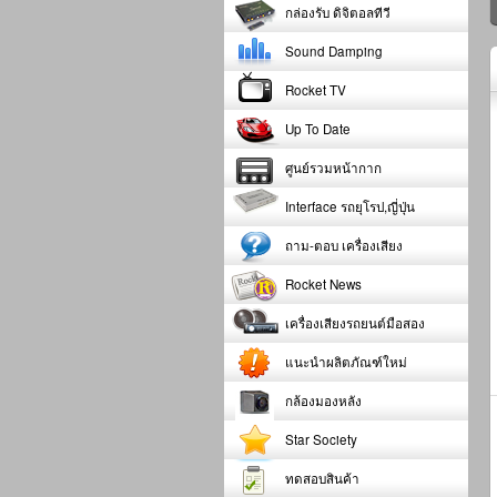
กล่องรับ ดิจิตอลทีวี
Sound Damping
Rocket TV
Up To Date
ศูนย์รวมหน้ากาก
Interface รถยุโรป,ญี่ปุ่น
ถาม-ตอบ เครื่องเสียง
Rocket News
เครื่องเสียงรถยนต์มือสอง
แนะนำผลิตภัณฑ์ใหม่
กล้องมองหลัง
Star Society
ทดสอบสินค้า