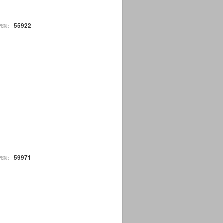
าชม:
55922
าชม:
59971