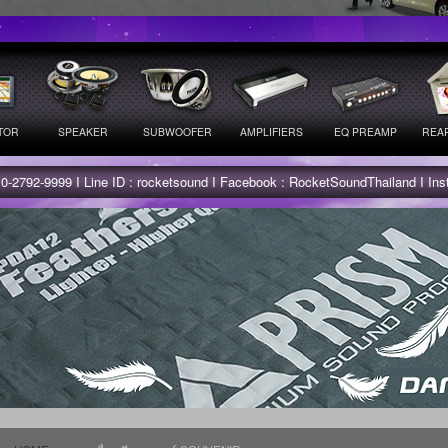
TOR
SPEAKER
SUBWOOFER
AMPLIFIERS
EQ PREAMP
REAR
 0-2792-9999 I Line ID : rocketsound I Facebook : RocketSoundThailand I In