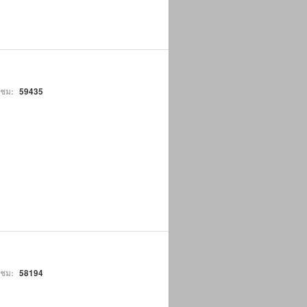
าชม:
59435
าชม:
58194