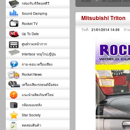
»
HOME
MITSUBISHI TRI
กล่องรับ ดิจิตอลทีวี
Sound Damping
Mitsubishi Triton
Rocket TV
วันที่:
21/01/2014 14:59
จำน
Up To Date
ศูนย์รวมหน้ากาก
Interface รถยุโรป,ญี่ปุ่น
ถาม-ตอบ เครื่องเสียง
Rocket News
เครื่องเสียงรถยนต์มือสอง
แนะนำผลิตภัณฑ์ใหม่
กล้องมองหลัง
Star Society
ทดสอบสินค้า