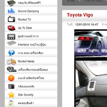
»
HOME
TOYOTA VIGO
กล่องรับ ดิจิตอลทีวี
Sound Damping
Toyota Vigo
Rocket TV
วันที่:
12/01/2010 16:47
จำน
Up To Date
ศูนย์รวมหน้ากาก
Interface รถยุโรป,ญี่ปุ่น
ถาม-ตอบ เครื่องเสียง
Rocket News
เครื่องเสียงรถยนต์มือสอง
แนะนำผลิตภัณฑ์ใหม่
กล้องมองหลัง
Star Society
ทดสอบสินค้า