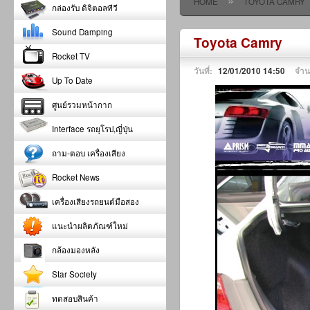
»
HOME
TOYOTA CAMRY
กล่องรับ ดิจิตอลทีวี
Sound Damping
Toyota Camry
Rocket TV
วันที่:
12/01/2010 14:50
จำน
Up To Date
ศูนย์รวมหน้ากาก
Interface รถยุโรป,ญี่ปุ่น
ถาม-ตอบ เครื่องเสียง
Rocket News
เครื่องเสียงรถยนต์มือสอง
แนะนำผลิตภัณฑ์ใหม่
กล้องมองหลัง
Star Society
ทดสอบสินค้า