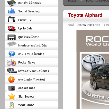
»
HOME
TOYOTA ALPHAR
กล่องรับ ดิจิตอลทีวี
Sound Damping
Toyota Alphard
Rocket TV
วันที่:
01/02/2010 17:52
จำน
Up To Date
ศูนย์รวมหน้ากาก
Interface รถยุโรป,ญี่ปุ่น
ถาม-ตอบ เครื่องเสียง
Rocket News
เครื่องเสียงรถยนต์มือสอง
แนะนำผลิตภัณฑ์ใหม่
กล้องมองหลัง
Star Society
ทดสอบสินค้า