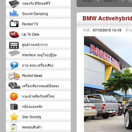
»
»
HOME
BMW S7
B
กล่องรับ ดิจิตอลทีวี
Sound Damping
BMW Activehybrid 
Rocket TV
วันที่:
07/10/2015 14:19
จำน
Up To Date
ศูนย์รวมหน้ากาก
Interface รถยุโรป,ญี่ปุ่น
ถาม-ตอบ เครื่องเสียง
Rocket News
เครื่องเสียงรถยนต์มือสอง
แนะนำผลิตภัณฑ์ใหม่
กล้องมองหลัง
Star Society
ทดสอบสินค้า