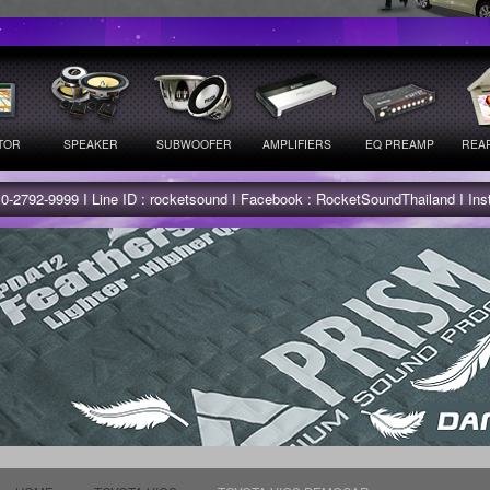
TOR
SPEAKER
SUBWOOFER
AMPLIFIERS
EQ PREAMP
REAR
 0-2792-9999 I Line ID : rocketsound I Facebook : RocketSoundThailand I In