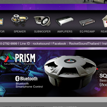
TOR
SPEAKER
SUBWOOFER
AMPLIFIERS
EQ PREAMP
REAR
 0-2792-9999 I Line ID : rocketsound I Facebook : RocketSoundThailand I In