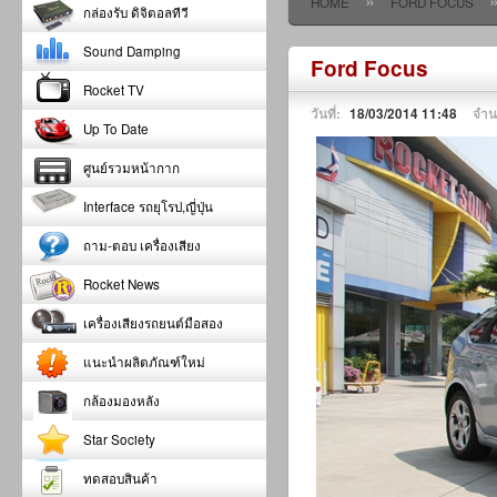
»
HOME
FORD FOCUS
กล่องรับ ดิจิตอลทีวี
Sound Damping
Ford Focus
Rocket TV
วันที่:
18/03/2014 11:48
จำน
Up To Date
ศูนย์รวมหน้ากาก
Interface รถยุโรป,ญี่ปุ่น
ถาม-ตอบ เครื่องเสียง
Rocket News
เครื่องเสียงรถยนต์มือสอง
แนะนำผลิตภัณฑ์ใหม่
กล้องมองหลัง
Star Society
ทดสอบสินค้า