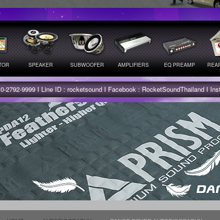
TOR
SPEAKER
SUBWOOFER
AMPLIFIERS
EQ PREAMP
REAR
 0-2792-9999 I Line ID : rocketsound I Facebook : RocketSoundThailand I In