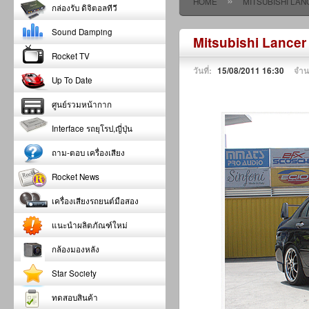
»
HOME
MITSUBISHI LAN
กล่องรับ ดิจิตอลทีวี
Sound Damping
Mitsubishi Lancer
Rocket TV
วันที่:
15/08/2011 16:30
จำน
Up To Date
ศูนย์รวมหน้ากาก
Interface รถยุโรป,ญี่ปุ่น
ถาม-ตอบ เครื่องเสียง
Rocket News
เครื่องเสียงรถยนต์มือสอง
แนะนำผลิตภัณฑ์ใหม่
กล้องมองหลัง
Star Society
ทดสอบสินค้า