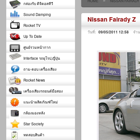
»
HOME
NISSAN FAIRADY
กล่องรับ ดิจิตอลทีวี
Sound Damping
Nissan Fairady Z
Rocket TV
วันที่:
09/05/2011 12:58
จำน
Up To Date
ศูนย์รวมหน้ากาก
Interface รถยุโรป,ญี่ปุ่น
ถาม-ตอบ เครื่องเสียง
Rocket News
เครื่องเสียงรถยนต์มือสอง
แนะนำผลิตภัณฑ์ใหม่
กล้องมองหลัง
Star Society
ทดสอบสินค้า