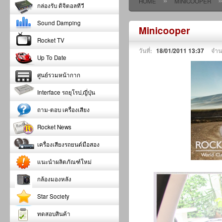
»
HOME
MINICOOPER
กล่องรับ ดิจิตอลทีวี
Sound Damping
Minicooper
Rocket TV
วันที่:
18/01/2011 13:37
จำน
Up To Date
ศูนย์รวมหน้ากาก
Interface รถยุโรป,ญี่ปุ่น
ถาม-ตอบ เครื่องเสียง
Rocket News
เครื่องเสียงรถยนต์มือสอง
แนะนำผลิตภัณฑ์ใหม่
กล้องมองหลัง
Star Society
ทดสอบสินค้า